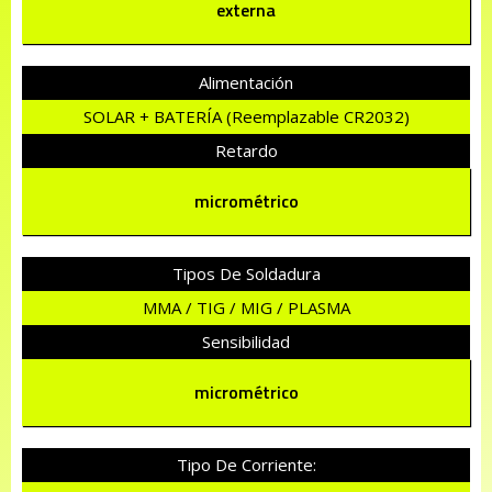
externa
Alimentación
SOLAR + BATERÍA (reemplazable CR2032)
Retardo
micrométrico
Tipos De Soldadura
MMA / TIG / MIG / PLASMA
Sensibilidad
micrométrico
Tipo De Corriente: