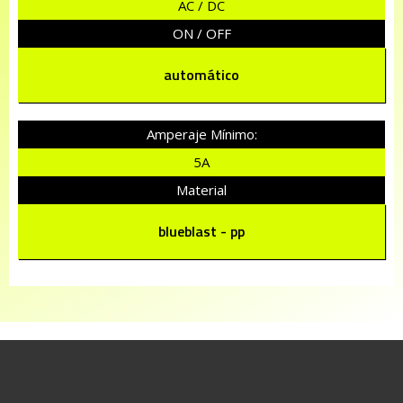
AC / DC
ON / OFF
automático
Amperaje Mínimo:
5A
Material
blueblast - pp