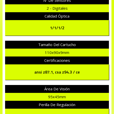
Nº De Sensores
2 - Digitales
Calidad Óptica
1/1/1/2
Tamaño Del Cartucho
110x90x9mm
Certificaciones
ansi z87.1, csa z94.3 / ce
Área De Visión
95x45mm
Perilla De Regulación